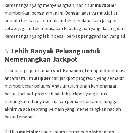
kemenangan yang menyenangkan, dan fitur
multiplier
memberikan pengalaman ini. Dengan adanya multiplier,
pemain tak hanya bermain untuk mendapatkan jackpot,
tetapi juga untuk merasakan kebahagiaan yang datang dari
kemenangan yang lebih besar berkat penggandaan yang ada.
3.
Lebih Banyak Peluang untuk
Memenangkan Jackpot
Di beberapa permainan
slot
Habanero, terdapat kombinasi
antara fitur
multiplier
dan jackpot progresif, yang semakin
memperbesar peluang Anda untuk meraih kemenangan
besar. Jackpot progresif adalah jackpot yang terus
meningkat nilainya setiap kali pemain bertaruh, hingga
akhirnya ada seorang pemain yang memenangkan hadiah
besar tersebut.
Ketika
multiplier
hadir dalam permainan
slot
dengan