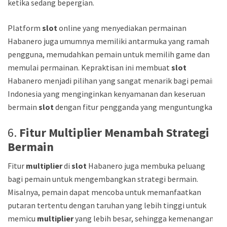
ketika sedang bepergian.
Platform
slot
online yang menyediakan permainan
Habanero juga umumnya memiliki antarmuka yang ramah
pengguna, memudahkan pemain untuk memilih game dan
memulai permainan. Kepraktisan ini membuat
slot
Habanero menjadi pilihan yang sangat menarik bagi pemain
Indonesia yang menginginkan kenyamanan dan keseruan
bermain
slot
dengan fitur pengganda yang menguntungkan.
6.
Fitur Multiplier Menambah Strategi
Bermain
Fitur
multiplier
di
slot
Habanero juga membuka peluang
bagi pemain untuk mengembangkan strategi bermain.
Misalnya, pemain dapat mencoba untuk memanfaatkan
putaran tertentu dengan taruhan yang lebih tinggi untuk
memicu
multiplier
yang lebih besar, sehingga kemenangan