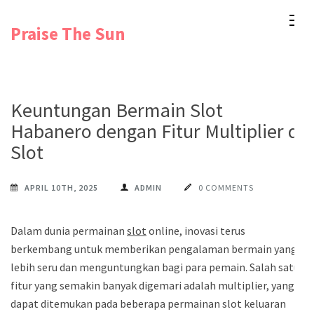
Skip
Praise The Sun
to
content
(Press
Enter)
Keuntungan Bermain Slot
Habanero dengan Fitur Multiplier di
Slot
APRIL 10TH, 2025
ADMIN
0 COMMENTS
Dalam dunia permainan
slot
online, inovasi terus
berkembang untuk memberikan pengalaman bermain yang
lebih seru dan menguntungkan bagi para pemain. Salah satu
fitur yang semakin banyak digemari adalah multiplier, yang
dapat ditemukan pada beberapa permainan slot keluaran