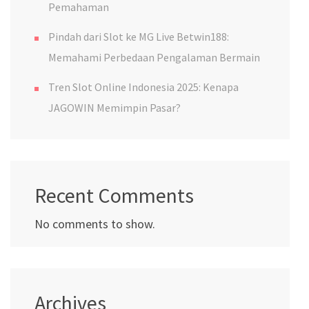
Pemahaman
Pindah dari Slot ke MG Live Betwin188:
Memahami Perbedaan Pengalaman Bermain
Tren Slot Online Indonesia 2025: Kenapa
JAGOWIN Memimpin Pasar?
Recent Comments
No comments to show.
Archives