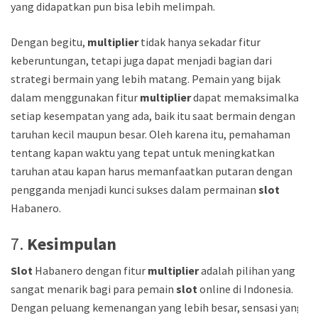
yang didapatkan pun bisa lebih melimpah.
Dengan begitu,
multiplier
tidak hanya sekadar fitur
keberuntungan, tetapi juga dapat menjadi bagian dari
strategi bermain yang lebih matang. Pemain yang bijak
dalam menggunakan fitur
multiplier
dapat memaksimalkan
setiap kesempatan yang ada, baik itu saat bermain dengan
taruhan kecil maupun besar. Oleh karena itu, pemahaman
tentang kapan waktu yang tepat untuk meningkatkan
taruhan atau kapan harus memanfaatkan putaran dengan
pengganda menjadi kunci sukses dalam permainan
slot
Habanero.
7.
Kesimpulan
Slot
Habanero dengan fitur
multiplier
adalah pilihan yang
sangat menarik bagi para pemain
slot
online di Indonesia.
Dengan peluang kemenangan yang lebih besar, sensasi yang