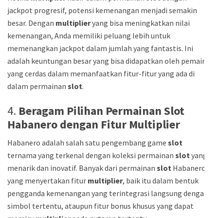
jackpot progresif, potensi kemenangan menjadi semakin
besar. Dengan
multiplier
yang bisa meningkatkan nilai
kemenangan, Anda memiliki peluang lebih untuk
memenangkan jackpot dalam jumlah yang fantastis. Ini
adalah keuntungan besar yang bisa didapatkan oleh pemain
yang cerdas dalam memanfaatkan fitur-fitur yang ada di
dalam permainan
slot
.
4.
Beragam Pilihan Permainan Slot
Habanero dengan Fitur Multiplier
Habanero adalah salah satu pengembang game
slot
ternama yang terkenal dengan koleksi permainan
slot
yang
menarik dan inovatif. Banyak dari permainan
slot
Habanero
yang menyertakan fitur
multiplier
, baik itu dalam bentuk
pengganda kemenangan yang terintegrasi langsung dengan
simbol tertentu, ataupun fitur bonus khusus yang dapat