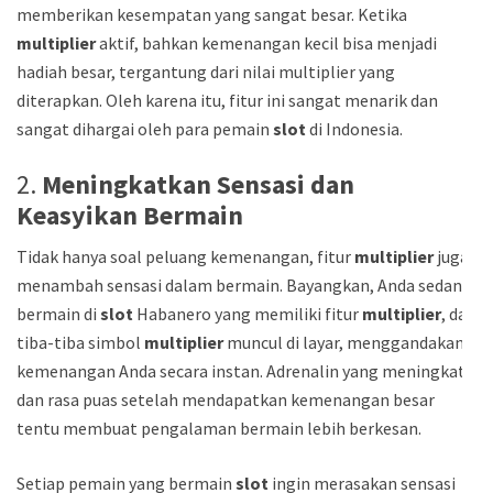
memberikan kesempatan yang sangat besar. Ketika
multiplier
aktif, bahkan kemenangan kecil bisa menjadi
hadiah besar, tergantung dari nilai multiplier yang
diterapkan. Oleh karena itu, fitur ini sangat menarik dan
sangat dihargai oleh para pemain
slot
di Indonesia.
2.
Meningkatkan Sensasi dan
Keasyikan Bermain
Tidak hanya soal peluang kemenangan, fitur
multiplier
juga
menambah sensasi dalam bermain. Bayangkan, Anda sedang
bermain di
slot
Habanero yang memiliki fitur
multiplier
, dan
tiba-tiba simbol
multiplier
muncul di layar, menggandakan
kemenangan Anda secara instan. Adrenalin yang meningkat
dan rasa puas setelah mendapatkan kemenangan besar
tentu membuat pengalaman bermain lebih berkesan.
Setiap pemain yang bermain
slot
ingin merasakan sensasi