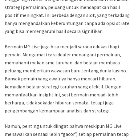
strategi permainan, peluang untuk mendapatkan hasil
positif meningkat. Ini berbeda dengan slot, yang terkadang
hanya mengandalkan keberuntungan tanpa ada opsi strategi
yang bisa memengaruhi hasil secara signifikan.
Bermain MG Live juga bisa menjadi sarana edukasi bagi
pemain. Mengamati cara dealer menangani permainan,
memahami mekanisme taruhan, dan belajar membaca
peluang memberikan wawasan baru tentang dunia kasino.
Banyak pemain yang awalnya hanya mencari hiburan,
kemudian belajar strategi taruhan yang efektif. Dengan
memanfaatkan insight ini, sesi bermain menjadi lebih
berharga, tidak sekadar hiburan semata, tetapi juga
pengembangan kemampuan analisis dan strategi.
Namun, penting untuk diingat bahwa meskipun MG Live
menawarkan sensasi lebih “gacor”, setiap permainan tetap