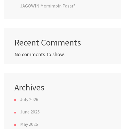
JAGOWIN Memimpin Pasar?
Recent Comments
No comments to show.
Archives
July 2026
June 2026
May 2026