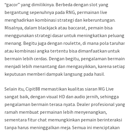
“gacor” yang dimilikinya. Berbeda dengan slot yang
bergantung sepenuhnya pada RNG, permainan live
menghadirkan kombinasi strategi dan keberuntungan.
Misalnya, dalam blackjack atau baccarat, pemain bisa
menggunakan strategi dasar untuk meningkatkan peluang
menang. Begitu juga dengan roulette, di mana pola taruhan
atau kombinasi angka tertentu bisa dimanfaatkan untuk
bermain lebih cerdas. Dengan begitu, pengalaman bermain
menjadi lebih menantang dan mengasyikkan, karena setiap
keputusan memberi dampak langsung pada hasil.
Selain itu, Cipit88 memastikan kualitas siaran MG Live
sangat baik, dengan visual HD dan audio jernih, sehingga
pengalaman bermain terasa nyata. Dealer profesional yang
ramah membuat permainan lebih menyenangkan,
sementara fitur chat memungkinkan pemain berinteraksi
tanpa harus meninggalkan meja. Semua ini menciptakan