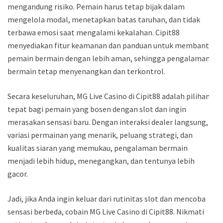
mengandung risiko. Pemain harus tetap bijak dalam
mengelola modal, menetapkan batas taruhan, dan tidak
terbawa emosi saat mengalami kekalahan. Cipit88
menyediakan fitur keamanan dan panduan untuk membantu
pemain bermain dengan lebih aman, sehingga pengalaman
bermain tetap menyenangkan dan terkontrol.
Secara keseluruhan, MG Live Casino di Cipit88 adalah pilihan
tepat bagi pemain yang bosen dengan slot dan ingin
merasakan sensasi baru. Dengan interaksi dealer langsung,
variasi permainan yang menarik, peluang strategi, dan
kualitas siaran yang memukau, pengalaman bermain
menjadi lebih hidup, menegangkan, dan tentunya lebih
gacor.
Jadi, jika Anda ingin keluar dari rutinitas slot dan mencoba
sensasi berbeda, cobain MG Live Casino di Cipit88. Nikmati